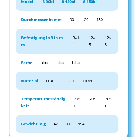
Modell
8-90bl
8-120bl
8-150bl
Durchmesser in mm
90
120
150
Befestigung LxB in m
3×1
12×
12×
m
1
5
5
Farbe
blau
blau
blau
Material
HDPE
HDPE
HDPE
Temperaturbeständig
70°
70°
70°
keit
C
C
C
Gewicht in g
42
90
154