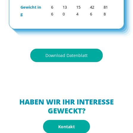
Gewicht in
6
13
15
42
81
g
6
0
4
6
8
Download Datenblatt
HABEN WIR IHR INTERESSE
GEWECKT?
Kontakt