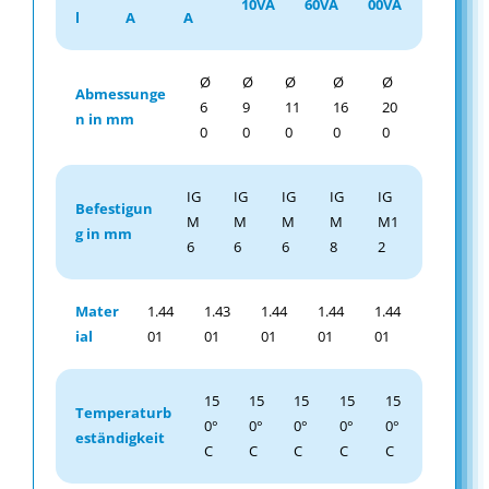
10VA
60VA
00VA
l
A
A
Ø
Ø
Ø
Ø
Ø
Abmessunge
6
9
11
16
20
n in mm
0
0
0
0
0
IG
IG
IG
IG
IG
Befestigun
M
M
M
M
M1
g in mm
6
6
6
8
2
Mater
1.44
1.43
1.44
1.44
1.44
ial
01
01
01
01
01
15
15
15
15
15
Temperaturb
0°
0°
0°
0°
0°
eständigkeit
C
C
C
C
C